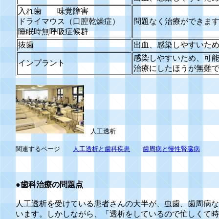
入れ歯 味覚障害
ドライマウス（口腔乾燥症）
問題なく治療ができま
睡眠時無呼吸症候群
抜歯
出血、感染しやすいた
感染しやすいため、可
インプラント
治療にしたほうが無難
人工透析
関連するページ
人工透析と歯科疾患
歯周病と慢性腎臓病
●
歯科治療の問題点
人工透析を受けている患者さんの大半が、虫歯、歯周病な
います。しかしながら、「透析をしているので忙しくて時