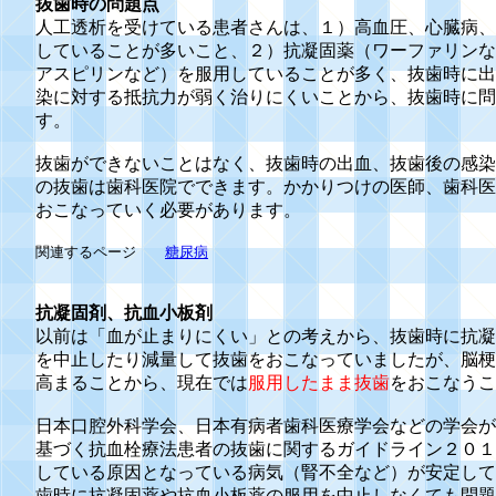
抜歯時の問題点
人工透析を受けている患者さんは、１）高血圧、心臓病、
していることが多いこと、２）抗凝固薬（ワーファリンな
アスピリンなど）を服用していることが多く、抜歯時に出
染に対する抵抗力が弱く治りにくいことから、抜歯時に問
す。
抜歯ができないことはなく、抜歯時の出血、抜歯後の感染
の抜歯は歯科医院でできます。かかりつけの医師、歯科医
おこなっていく必要があります。
関連するページ
糖尿病
抗凝固剤、抗血小板剤
以前は「血が止まりにくい」との考えから、抜歯時に抗凝
を中止したり減量して抜歯をおこなっていましたが、脳梗
高まることから、現在では
服用したまま抜歯
をおこなうこ
日本口腔外科学会、日本有病者歯科医療学会などの学会が
基づく抗血栓療法患者の抜歯に関するガイドライン２０１
している原因となっている病気（腎不全など）が安定して
歯時に抗凝固薬や抗血小板薬の服用を中止しなくても問題