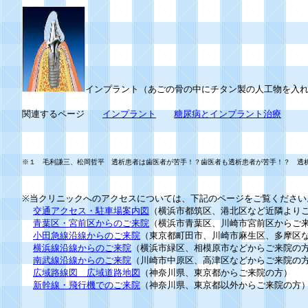
インプラント（あごの骨の中にチタン製の人工物を入
関連するページ
インプラント
糖尿病とインプラント治療
※１ 毛利謙三、松岡哲平 透析患者は歯医者が苦手！？歯医者も透析患者が苦手！？ 透析ケア16(3
※当クリニックへのアクセスについては、下記のページをご覧ください
交通アクセス・駐車場案内図
（横浜市都筑区、港北区など近隣より
青葉区・宮前区からのご来院
（横浜市青葉区、川崎市宮前区からご
小田急線沿線からのご来院
（東京都町田市、川崎市麻生区、多摩区
横浜線沿線からのご来院
（横浜市緑区、相模原市などからご来院の
南武線沿線からのご来院
（川崎市中原区、高津区などからご来院の
広域路線図 広域道路地図
（神奈川県、東京都からご来院の方）
新幹線・飛行機でのご来院
（神奈川県、東京都以外からご来院の方