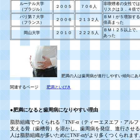
ルーテル大学
非喫煙者の女性では
２００５
７０６人
（ブラジル）
リスクは３．４倍で
パリ第７大学
ＢＭＩが５増加する
２００６
２１３２人
（フランス）
倍高まった
ＢＭＩ２５以上で、
岡山大学
２０１０
２２２５人
あった
肥満の人は歯周病が進行しやすい傾向にあ
関連するページ
肥満といびき
●肥満になると歯周病になりやすい理由
脂肪組織でつくられる「TNF-α（ティーエヌエフ・アル
支える骨（歯槽骨）を溶かし、歯周病を発症、進行させる
人は脂肪組織が多いためにTNF-αがより多くつくられま