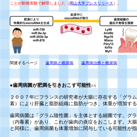
ことが動物実験で解明しました（
岡山大学プレスリリース
）。
関連するページ
歯周病と糖尿病
歯周病治療と糖尿病
●
歯周病菌が肥満を引きおこす可能性
※５
２００７年にフランスの研究者が大腸に存在する「グラム
素）により肝臓と脂肪組織に脂肪がつき、体重が増加する
歯周病菌は「グラム陰性菌」を主体とする細菌です。グラ
（内毒素）があり、これが歯肉の炎症をおこします。大腸
と同様に、歯周病菌も体重増加に関与している可能性が指