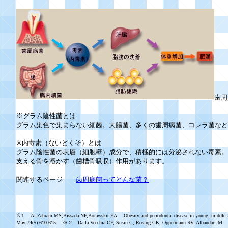
歯周
※グラム陰性菌とは
グラム染色で染まらない細菌。大腸菌、多くの歯周病菌、コレラ菌など
※内毒素（ないどくそ）とは
グラム陰性菌の表層（細胞壁）成分で、積極的には分泌されない毒素。
支える骨を溶かす（歯槽骨吸収）作用があります。
関連するページ
歯周病菌ってどんな菌？
※１ Al-Zahrani MS,Bissada NF,Borawskit EA. Obesity and periodontal disease in young, middle-ag
May;74(5):610-615. ※２ Dalla Vecchia CF, Susin C, Rosing CK, Oppermann RV, Albandar JM. Over