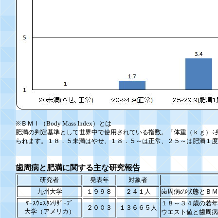
※ＢＭＩ（Body Mass Index）とは
肥満の判定基準として世界中で使用されている指数。「体重（ｋｇ）÷
られます。１８．５未満はやせ、１８．５～は正常、２５～は肥満１度
歯周病と肥満に関する主な研究報告
研究者
発表年
対象者
九州大学
１９９８
２４１人
歯周病の状態とＢＭ
ｹｰｽｳｪｽﾀﾝﾘｻﾞｰﾌﾞ
１８～３４歳の若年
２００３
１３６６５人
大学（アメリカ）
ウエスト値と歯周病