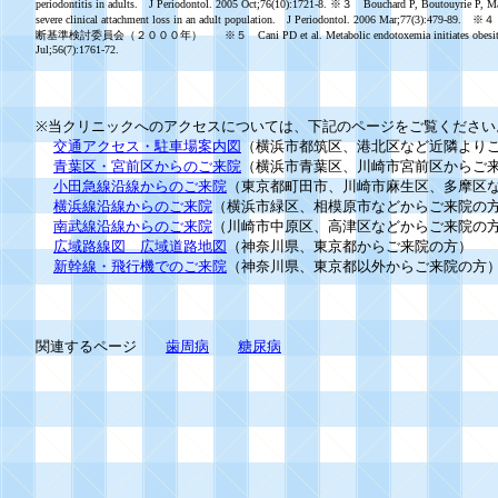
periodontitis in adults. J Periodontol. 2005 Oct;76(10):1721-8. ※３ Bouchard P, Boutouyrie P, M
severe clinical attachment loss in an adult population. J Periodontol. 2006 Mar
断基準検討委員会（２０００年） ※５ Cani PD et al. Metabolic endotoxemia initiates obesity and in
Jul;56(7):1761-72.
※当クリニックへのアクセスについては、下記のページをご覧ください
交通アクセス・駐車場案内図
（横浜市都筑区、港北区など近隣より
青葉区・宮前区からのご来院
（横浜市青葉区、川崎市宮前区からご
小田急線沿線からのご来院
（東京都町田市、川崎市麻生区、多摩区
横浜線沿線からのご来院
（横浜市緑区、相模原市などからご来院の
南武線沿線からのご来院
（川崎市中原区、高津区などからご来院の
広域路線図 広域道路地図
（神奈川県、東京都からご来院の方）
新幹線・飛行機でのご来院
（神奈川県、東京都以外からご来院の方
関連するページ
歯周病
糖尿病