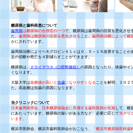
糖尿病と歯科疾患について
歯周病
は糖尿病の合併症の一つ
で、糖尿病は歯周病の症状を悪化させ
た、
歯周病は糖尿病の症状を悪化させる
こと、
歯周病治療によって糖
かにされています。
歯周病治療によりヘモグロビンＡ１ｃは０．５～１％改善することが
足の切断や死亡を４割減らすことができます。
糖尿病は、
ドライマウス（口腔乾燥症）
の原因となったり、抜歯やイ
くなります。
大阪大学は
血糖値が高いと
虫歯
になりやすくなる
ことを解明、２０２
た。高血糖は虫歯の原因になります。
当クリニックについて
日本歯周病学会、日本糖尿病協会に所属する歯科医師が在籍
して、糖
にあたっています。糖尿病の疑いがある方など、必要に応じて
当クリ
います。
横浜市医師会、横浜市歯科医師会がおこなう、
「横浜市糖尿病医科歯