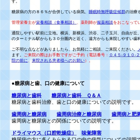
す。
糖尿病の方の８６％が合併している病気、
睡眠時無呼吸症候群
の治療
管理栄養士が
栄養相談（食事相談
）
、薬剤師が
服薬相談
をおこなって
通院しやすい駅前に立地。横浜、新横浜、渋谷、二子玉川、自由が丘
のターミナル駅からも３０分圏内と近く、遠方からも来院しやすい歯
ご不明な点などがありましたら、お気軽にご相談、ご来院ください。
ます。
ご来院の際はお手数ですがご予約（電話番号：
０４５-９１０-
院の前に
、
来院される患者様へのお願い
）
。
●
糖尿病と歯、口の健康について
糖尿病と歯科
糖尿病と歯科 Ｑ＆Ａ
糖尿病と歯科治療、歯と口の健康についての説明です。
歯周病と糖尿病
歯周病治療と糖尿病
歯周病と肥
歯周病と糖尿病との関係についての説明です。
ドライマウス（口腔乾燥症）
味覚障害
糖尿病の方に多くみられる口の中の病気についての説明