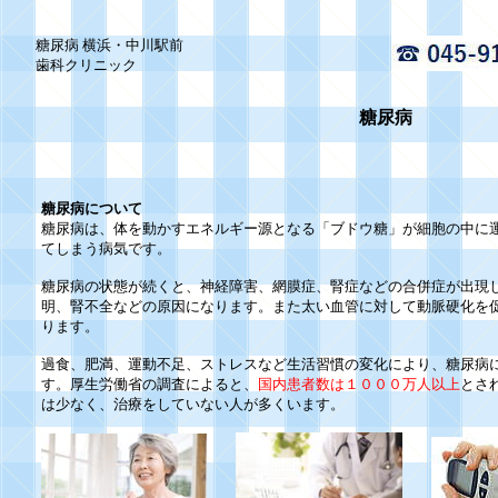
糖尿病 横浜・中川駅前
歯科クリニック
糖尿病
糖尿病について
糖尿病は、体を動かすエネルギー源となる「ブドウ糖」が細胞の中に
てしまう病気です。
糖尿病の状態が続くと、神経障害、網膜症、腎症などの合併症が出現
明、腎不全などの原因になります。また太い血管に対して動脈硬化を
ります。
過食、肥満、運動不足、ストレスなど生活習慣の変化により、糖尿病
す。厚生労働省の調査によると、
国内患者数は１０００万人以上
とさ
は少なく、治療をしていない人が多くいます。