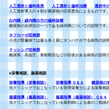
人工透析と歯科疾患
人工透析と歯科治療
透析中
人工透析導入の４割が糖尿病の症状悪化によるものです
白内障・緑内障の方の歯科診療
糖尿病の合併症の一つである緑内障についての説明です
ネフローゼ症候群
小児の腎臓病では最も多く尿にタンパクがでる病気の説
クッシング症候群
糖尿病、高血圧、骨粗鬆症などの症状がある病気の説明
●
栄養相談、服薬相談
栄養指導（栄養相談）
栄養指導 Ｑ＆Ａ
糖尿病の
当クリニックでおこなっている管理栄養士による栄養相
服薬指導（服薬相談）
服薬指導（服薬相談） Ｑ＆Ａ
当クリニックでおこなっている薬剤師による薬のご相談