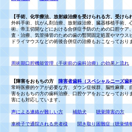
【手術、化学療法、放射線治療を受けられる方、受けら
外科手術、抗がん剤治療、放射線治療、臓器移植手術、
術、帝王切開などにおける合併症予防のための口腔ケア
査・治療、気管挿管のための歯の暫間固定処置やマウス
ドライマウスなどの術後合併症の治療もおこなっており
周術期口腔機能管理（手術前の歯科治療）の効果と流れ
【障害をおもちの方
障害者歯科（スペシャルニーズ歯
常時医療的ケアが必要な方、ダウン症候群、脳性麻痺、
害をおもちの方の歯科治療、口腔ケアをおこなっており
害にも対応しています。
声による連絡が難しい方
補助犬
聴覚障害の方
車椅子で通院される患者様
聞き取り困難症（聴覚情