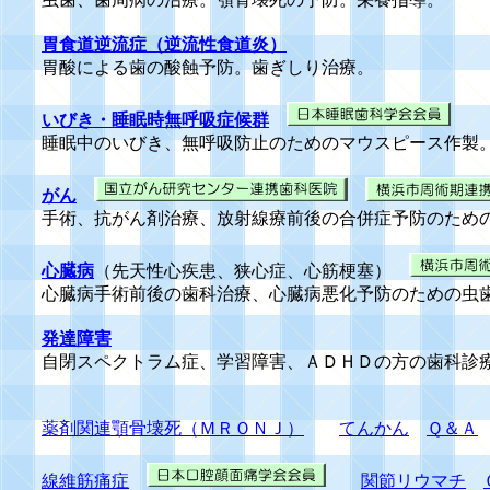
虫歯、歯周病の治療。顎骨壊死の予防。栄養指導。
胃食道逆流症（逆流性食道炎）
胃酸による歯の酸蝕予防。歯ぎしり治療。
いびき・睡眠時無呼吸症候群
睡眠中のいびき、無呼吸防止のためのマウスピース作製
がん
手術、抗がん剤治療、放射線療前後の合併症予防のため
心臓病
（先天性心疾患、狭心症、心筋梗塞）
心臓病手術前後の歯科治療、心臓病悪化予防のための虫
発達障害
自閉スペクトラム症、学習障害、ＡＤＨＤの方の歯科診
薬剤関連顎骨壊死（ＭＲＯＮＪ）
てんかん
Ｑ＆Ａ
線維筋痛症
関節リウマチ