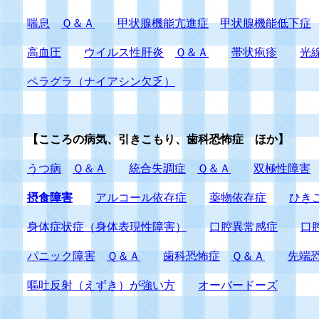
喘息
Ｑ＆Ａ
甲状腺機能亢進症
甲状腺機能低下症
高血圧
ウイルス性肝炎
Ｑ＆Ａ
帯状疱疹
光
ペラグラ（ナイアシン欠乏）
【こころの病気、引きこもり、歯科恐怖症 ほか】
うつ病
Ｑ＆Ａ
統合失調症
Ｑ＆Ａ
双極性障害
摂食障害
アルコール依存症
薬物依存症
ひき
身体症状症（身体表現性障害）
口腔異常感症
口
パニック障害
Ｑ＆Ａ
歯科恐怖症
Ｑ＆Ａ
先端
嘔吐反射（えずき）が強い方
オーバードーズ