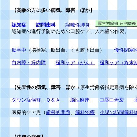
【高齢の方に多い病気、障害 ほか】
認知症
訪問歯科
誤嚥性肺炎
認知症の進行予防のための口腔ケア、入れ歯の作製。
脳卒中
（脳梗塞、脳出血、くも膜下出血）
慢性閉塞
白内障・緑内障
緩和ケア（がん）
緩和ケア（終末
【先天性の病気、障害 ほか
（厚生労働省指定難病を除
ダウン症候群
Ｑ＆Ａ
脳性麻痺
口唇口蓋裂
医療的ケア児（
歯科的問題
、
歯科治療
、
小児の訪問歯科