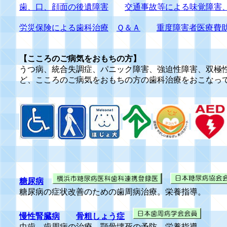
歯、口、顔面の後遺障害
交通事故等による味覚障害
労災保険による歯科治療
Ｑ＆Ａ
重度障害者医療費
【こころのご病気をおもちの方】
うつ病、統合失調症、パニック障害、強迫性障害、双極
ど、こころのご病気をおもちの方の歯科治療をおこなっ
糖尿病
糖尿病の症状改善のための歯周病治療。栄養指導。
慢性腎臓病
骨粗しょう症