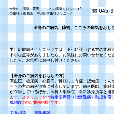
全身のご病気、障害、こころの病気をおもちの方
の歯科治療 横浜・中川駅前歯科クリニック
全身のご病気、障害、こころの病気をおも
中川駅前歯科クリニックでは、下記に該当する方の歯科
不明な点等がありましたら、お気軽にお問い合わせくだ
したら、お気軽にお申し付けください。
【全身のご病気をおもちの方】
高血圧、糖尿病、心臓病、骨粗しょう症、認知症、てん
もちの方の歯科治療に対応しています。歯科医師、歯科
が在籍しているほか、医科大学病院、医科診療所等と連
ます。
当クリニックは
特定医療費（指定難病）助成制度
成制度
の指定医療機関です。
栄養相談
服薬相談