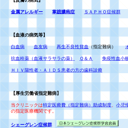
【皮膚の病気】
金属アレルギー
掌蹠膿疱症
ＳＡＰＨＯ症候群
【血液の病気等】
白血病
血友病
再生不良性貧血
（指定難病）
抗血栓薬（血液サラサラの薬）
Ｑ＆Ａ
免疫性血小
ＨＩＶ陽性者・ＡＩＤＳ患者の方の歯科診療
【厚生労働省指定難病】
当クリニックは
特定医療費（指定難病）助成制度
、
小児
の指定医療機関です。
シェーグレン症候群