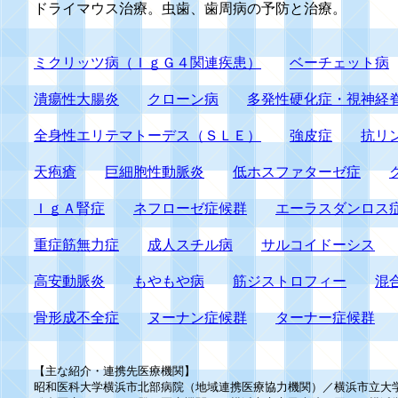
ドライマウス治療。虫歯、歯周病の予防と治療。
ミクリッツ病（ＩｇＧ４関連疾患）
ベーチェット病
潰瘍性大腸炎
クローン病
多発性硬化症・視神経
全身性エリテマトーデス（ＳＬＥ）
強皮症
抗リ
天疱瘡
巨細胞性動脈炎
低ホスファターゼ症
ＩｇＡ腎症
ネフローゼ症候群
エーラスダンロス
重症筋無力症
成人スチル病
サルコイドーシス
高安動脈炎
もやもや病
筋ジストロフィー
混
骨形成不全症
ヌーナン症候群
ターナー症候群
【主な紹介・連携先医療機関】
昭和医科大学横浜市北部病院（
地域連携医療協力機関）／横浜市立大