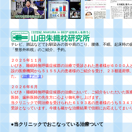
テレビ、雑誌などでお馴染みの
首や肩のこり、腰痛、不眠、起床時の
「整形外科枕」のご紹介、予約。
２０２５年１１月
いびき、睡眠時無呼吸症候群の治療で受診された患者様が６０００人
設の医療機関から５１５５人の患者様のご紹介を受け、２３都道府県
た。（
治療データ
）
２０２６年６月
いびき・睡眠時無呼吸症候群の治療において、ご紹介をいただいた医
医師、歯科医師の先生方に心より御礼申し上げます。
当クリニックで同治療を受けられた
６１９３
名の患者様のうち
５３４
受診となっています。今後も確かな治療結果で信頼にお応えしてまい
●当クリニックでおこなっている治療ついて