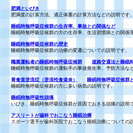
肥満といびき
肥満度の計算方法、適正体重の計算方法などの説明です
睡眠時無呼吸症候群の生存率、事故との関係など
睡眠時無呼吸症候群の方の生存率、生活習慣病との関係
睡眠時無呼吸症候群の歴史
睡眠時無呼吸症候群の治療の変遷についての説明です。
職業運転者の睡眠時無呼吸症候群
道路交通法と睡眠
睡眠時無呼吸症候群の運転手の事故発生率、予防方法な
胃食道逆流症（逆流性食道炎）
睡眠時無呼吸症候群
睡眠時無呼吸症候群の方に多い病気の説明です。
睡眠時無呼吸性頭痛
いびき、睡眠時無呼吸症候群が原因でおきる頭痛の説明
アスリートが歯科でおこなう睡眠治療
スポーツ選手が歯科医院でおこなう睡眠治療についての