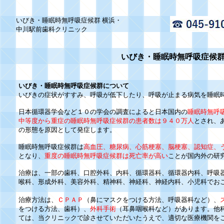
いびき・睡眠時無呼吸症候群 横浜・
中川駅前歯科クリニック
いびき・睡眠時無呼吸症候
いびき・睡眠時無呼吸症候群について
いびきの症状がすすみ、呼吸が低下したり、呼吸が止まる病気を睡眠
日本循環器学会など１０の学会の調査によると日本国内の
睡眠時無呼
中等度から重症の睡眠時無呼吸症候群の患者数は９４０万人
とされ、
の形態を原因として発症します。
睡眠時無呼吸症候群は
高血圧、糖尿病、心筋梗塞、脳梗塞、認知症、
となり、
重度の睡眠時無呼吸症候群は死亡率が高い
ことが国内外の研
治療は、一部の歯科、口腔外科、内科、循環器科、循環器内科、呼吸
喉科、形成外科、美容外科、精神科、神経科、神経内科、小児科でお
治療方法は、
ＣＰＡＰ
（鼻にマスクをつける方法、呼吸器科など）、
をつける方法、歯科）、
外科手術
（耳鼻咽喉科など）があります。他
ては、当クリニックで診させていただいたうえで、適切な医療機関を