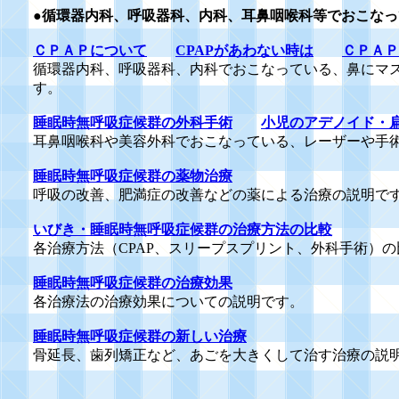
●循環器内科、呼吸器科、内科、耳鼻咽喉科等でおこな
ＣＰＡＰについて
CPAPがあわない時は
ＣＰＡＰ
循環器内科、呼吸器科、内科でおこなっている、鼻にマ
す。
睡眠時無呼吸症候群の外科手術
小児のアデノイド・
耳鼻咽喉科や美容外科でおこなっている、レーザーや手
睡眠時無呼吸症候群の薬物治療
呼吸の改善、肥満症の改善などの薬による治療の説明で
いびき・睡眠時無呼吸症候群の治療方法の比較
各治療方法（CPAP、スリープスプリント、外科手術）
睡眠時無呼吸症候群の治療効果
各治療法の治療効果についての説明です。
睡眠時無呼吸症候群の新しい治療
骨延長、歯列矯正など、あごを大きくして治す治療の説