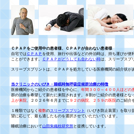
ＣＰＡＰをご使用中の患者様、ＣＰＡＰが合わない患者様
自宅では
ＣＰＡＰ
を使用、旅行や出張などの外泊時は、持ち運びが便
ことができます。
ＣＰＡＰがどうしても合わない時
は、スリープスプ
スリープスプリントは、ＣＰＡＰを処方している医療機関の紹介状が
当クリニックのいびき・睡眠時無呼吸症候群治療の特徴
医療機関からご紹介の患者様を中心に、
年間３００～４００人ほどの
群の治療を希望して新たに来院されます。８割がご紹介の患者様とな
上が来院
、２０２６年６月までに
９２の病院、２５９の医院
のご紹介
１種類ではなく
複数
の
スリープスプリント
（いびき防止装置）を取り
望に応じて、最も適したものを選択させていただいています。
睡眠治療において
山田朱織枕研究所
と提携しています。