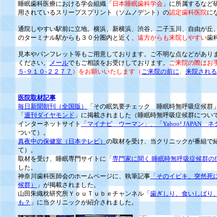
睡眠歯科医療における学会組織「
日本睡眠歯科学会
」に所属するなど
用されているスリープスプリント（ソムノデント）の
認定歯科医院
に
通院しやすい駅前に立地。横浜、新横浜、渋谷、二子玉川、自由が丘
のターミナル駅からも３０分圏内と近く、
遠方からも来院しやすい
歯
見本やパンフレット等もご用意しております。ご不明な点などがあり
ください。
メール
でもご相談をお受けしております。
ご来院の際はお
５-９１０-２２７７
）をお願いいたします（
ご来院の前に
、
来院される
医院取材記事
毎日新聞朝刊（全国版）
「その眠気要チェック 睡眠時無呼吸症候群
「
週刊ダイヤモンド
」に掲載されました（睡眠時無呼吸症候群につい
インターネットサイト
「マイナビ ウーマン」、「Yahoo! JAPAN 
ついて）。
真夜中の保健室（日本テレビ）
の取材を受け、当クリニックが番組で
て）。
取材を受け、睡眠専門サイトに「
専門家に聞く 睡眠時無呼吸症候群の
した。
神奈川歯科医師会のホームページに、執筆記事
「そのイビキ、突然死
候群）
」が掲載されました。
山田朱織枕研究所ＹｏｕＴｕｂｅチャンネル「
歯ぎしり、食いしばり
も？
」に当クリニックが紹介されました。